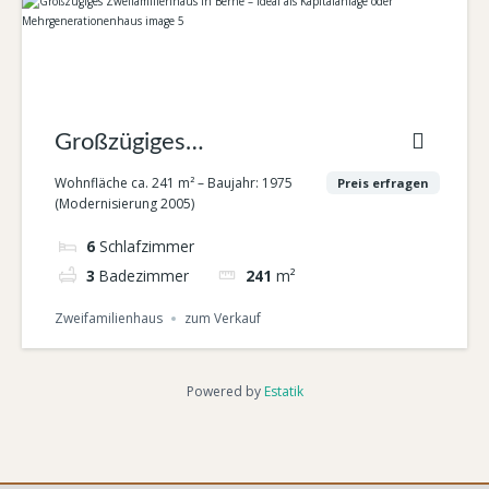
Großzügiges
Zweifamilienhaus in
Wohnfläche ca. 241 m² – Baujahr: 1975
Preis erfragen
(Modernisierung 2005)
Berne – Ideal als
6
Schlafzimmer
Kapitalanlage oder
3
Badezimmer
241
m²
Mehrgenerationenhaus
Zweifamilienhaus
zum Verkauf
Powered by
Estatik